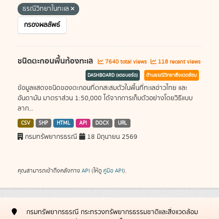
ธรณีวิทยาในทะเล
กรองผลลัพธ์
ชนิดตะกอนพื้นท้องทะเล
7640 total views
118 recent views
DASHBOARD (แดชบอร์ด)
ด้านธรณีวิทยาสิ่งแวดล้อม
ข้อมูลแสดงชนิดของตะกอนที่ตกสะสมตัวในพื้นที่ทะเลอ่าวไทย และ
อันดามัน มาตราส่วน 1:50,000 ได้จากการเก็บตัวอย่างโดยวิธีแบบ
ลาก...
CSV
SHP
HTML
API
DOCX
URL
กรมทรัพยากรธรณี
18 มิถุนายน 2569
คุณสามารถเข้าถึงคลังทาง
API
(ให้ดู
คู่มือ API
).
กรมทรัพยากรธรณี กระทรวงทรัพยากรธรรมชาติและสิ่งแวดล้อม