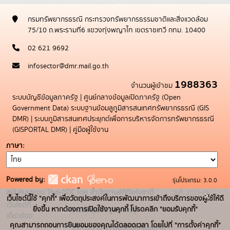
กรมทรัพยากรธรณี กระทรวงทรัพยากรธรรมชาติและสิ่งแวดล้อม
75/10 ถ.พระรามที่6 แขวงทุ่งพญาไท เขตราชเทวี กทม. 10400
02 621 9692
infosector@dmr.mail.go.th
1988363
จำนวนผู้เข้าชม
ระบบบัญชีข้อมูลภาครัฐ
|
ศูนย์กลางข้อมูลเปิดภาครัฐ (Open
Government Data)
ระบบฐานข้อมลูภูมิสารสนเทศทรัพยากรธรณี (GIS
DMR)
|
ระบบภูมิสารสนเทศประยุกต์เพื่อการบริหารจัดการทรัพยากรธรณี
(GISPORTAL DMR)
|
คู่มือผู้ใช้งาน
ภาษา
Powered by:
รุ่นโปรแกรม: 3.0.0
สนับสนุนระบบ Thai-GDC โดย สำนักงานสถิติแห่งชาติ
วันที่: 2025-05-
x
เว็บไซต์นี้ใช้ "คุกกี้" เพื่อวัตถุประสงค์ในการพัฒนาการเข้าถึงบริการของผู้ใช้ให้ดี
เว็บไซต์ที่
19
ยิ่งขึ้น หากต้องการเปิดใช้งานคุกกี้ โปรดคลิก "ยอมรับคุกกี้"
ระบบบัญชีข้อมูลภาครัฐ
เกี่ยวข้อง:
คุณสามารถถอนการยินยอมของคุณได้ตลอดเวลา โดยไปที่ "การตั้งค่าคุกกี้"
บริการนามานุกรมบัญชีข้อมูลภาค