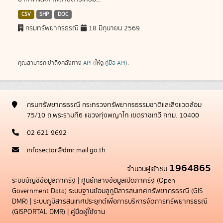
CSV
SHP
DOC
กรมทรัพยากรธรณี
18 มิถุนายน 2569
คุณสามารถเข้าถึงคลังทาง
API
(ให้ดู
คู่มือ API
).
กรมทรัพยากรธรณี กระทรวงทรัพยากรธรรมชาติและสิ่งแวดล้อม
75/10 ถ.พระรามที่6 แขวงทุ่งพญาไท เขตราชเทวี กทม. 10400
02 621 9692
infosector@dmr.mail.go.th
1964865
จำนวนผู้เข้าชม
ระบบบัญชีข้อมูลภาครัฐ
|
ศูนย์กลางข้อมูลเปิดภาครัฐ (Open
Government Data)
ระบบฐานข้อมลูภูมิสารสนเทศทรัพยากรธรณี (GIS
DMR)
|
ระบบภูมิสารสนเทศประยุกต์เพื่อการบริหารจัดการทรัพยากรธรณี
(GISPORTAL DMR)
|
คู่มือผู้ใช้งาน