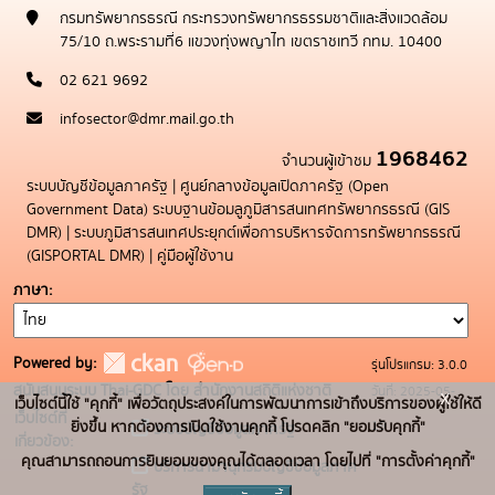
กรมทรัพยากรธรณี กระทรวงทรัพยากรธรรมชาติและสิ่งแวดล้อม
75/10 ถ.พระรามที่6 แขวงทุ่งพญาไท เขตราชเทวี กทม. 10400
02 621 9692
infosector@dmr.mail.go.th
1968462
จำนวนผู้เข้าชม
ระบบบัญชีข้อมูลภาครัฐ
|
ศูนย์กลางข้อมูลเปิดภาครัฐ (Open
Government Data)
ระบบฐานข้อมลูภูมิสารสนเทศทรัพยากรธรณี (GIS
DMR)
|
ระบบภูมิสารสนเทศประยุกต์เพื่อการบริหารจัดการทรัพยากรธรณี
(GISPORTAL DMR)
|
คู่มือผู้ใช้งาน
ภาษา
Powered by:
รุ่นโปรแกรม: 3.0.0
สนับสนุนระบบ Thai-GDC โดย สำนักงานสถิติแห่งชาติ
วันที่: 2025-05-
x
เว็บไซต์นี้ใช้ "คุกกี้" เพื่อวัตถุประสงค์ในการพัฒนาการเข้าถึงบริการของผู้ใช้ให้ดี
เว็บไซต์ที่
19
ยิ่งขึ้น หากต้องการเปิดใช้งานคุกกี้ โปรดคลิก "ยอมรับคุกกี้"
ระบบบัญชีข้อมูลภาครัฐ
เกี่ยวข้อง:
คุณสามารถถอนการยินยอมของคุณได้ตลอดเวลา โดยไปที่ "การตั้งค่าคุกกี้"
บริการนามานุกรมบัญชีข้อมูลภาค
รัฐ