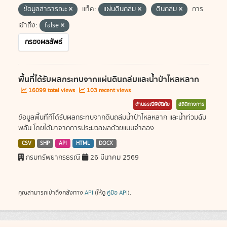
ข้อมูลสาธารณะ
แท็ค:
แผ่นดินถล่ม
ดินถล่ม
การ
เข้าถึง:
false
กรองผลลัพธ์
พื้นที่ได้รับผลกระทบจากแผ่นดินถล่มและน้ำป่าไหลหลาก
16099 total views
103 recent views
ด้านธรณีพิบัติภัย
สถิติทางการ
ข้อมูลพื้นที่ที่ได้รับผลกระทบจากดินถล่มน้ำป่าไหลหลาก และน้ำท่วมฉับ
พลัน โดยได้มาจากการประมวลผลด้วยแบบจำลอง
CSV
SHP
API
HTML
DOCX
กรมทรัพยากรธรณี
26 มีนาคม 2569
คุณสามารถเข้าถึงคลังทาง
API
(ให้ดู
คู่มือ API
).