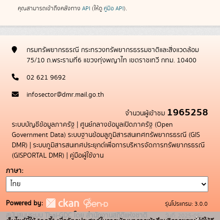
คุณสามารถเข้าถึงคลังทาง
API
(ให้ดู
คู่มือ API
).
กรมทรัพยากรธรณี กระทรวงทรัพยากรธรรมชาติและสิ่งแวดล้อม
75/10 ถ.พระรามที่6 แขวงทุ่งพญาไท เขตราชเทวี กทม. 10400
02 621 9692
infosector@dmr.mail.go.th
1965258
จำนวนผู้เข้าชม
ระบบบัญชีข้อมูลภาครัฐ
|
ศูนย์กลางข้อมูลเปิดภาครัฐ (Open
Government Data)
ระบบฐานข้อมลูภูมิสารสนเทศทรัพยากรธรณี (GIS
DMR)
|
ระบบภูมิสารสนเทศประยุกต์เพื่อการบริหารจัดการทรัพยากรธรณี
(GISPORTAL DMR)
|
คู่มือผู้ใช้งาน
ภาษา
Powered by:
รุ่นโปรแกรม: 3.0.0
สนับสนุนระบบ Thai-GDC โดย สำนักงานสถิติแห่งชาติ
วันที่: 2025-05-
x