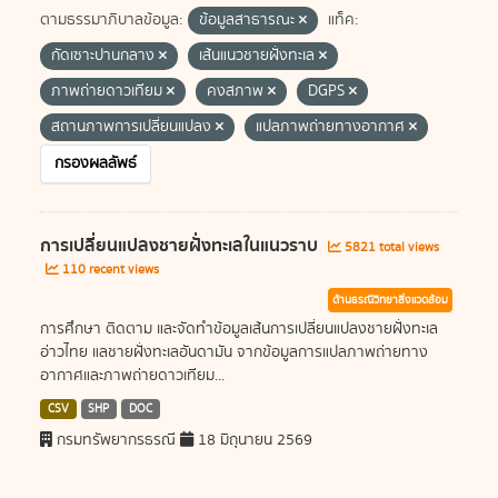
ตามธรรมาภิบาลข้อมูล:
ข้อมูลสาธารณะ
แท็ค:
กัดเซาะปานกลาง
เส้นแนวชายฝั่งทะเล
ภาพถ่ายดาวเทียม
คงสภาพ
DGPS
สถานภาพการเปลี่ยนแปลง
แปลภาพถ่ายทางอากาศ
กรองผลลัพธ์
การเปลี่ยนแปลงชายฝั่งทะเลในแนวราบ
5821 total views
110 recent views
ด้านธรณีวิทยาสิ่งแวดล้อม
การศึกษา ติดตาม และจัดทำข้อมูลเส้นการเปลี่ยนแปลงชายฝั่งทะเล
อ่าวไทย แลชายฝั่งทะเลอันดามัน จากข้อมูลการแปลภาพถ่ายทาง
อากาศและภาพถ่ายดาวเทียม...
CSV
SHP
DOC
กรมทรัพยากรธรณี
18 มิถุนายน 2569