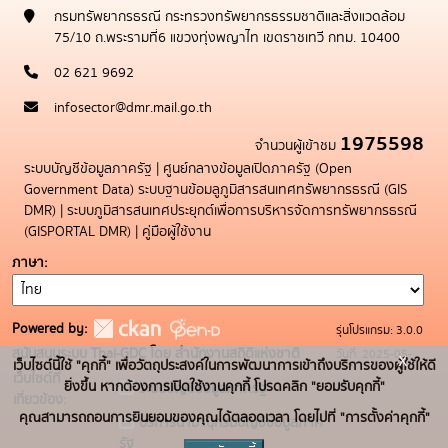
กรมทรัพยากรธรณี กระทรวงทรัพยากรธรรมชาติและสิ่งแวดล้อม
75/10 ถ.พระรามที่6 แขวงทุ่งพญาไท เขตราชเทวี กทม. 10400
02 621 9692
infosector@dmr.mail.go.th
1975598
จำนวนผู้เข้าชม
ระบบบัญชีข้อมูลภาครัฐ
|
ศูนย์กลางข้อมูลเปิดภาครัฐ (Open
Government Data)
ระบบฐานข้อมลูภูมิสารสนเทศทรัพยากรธรณี (GIS
DMR)
|
ระบบภูมิสารสนเทศประยุกต์เพื่อการบริหารจัดการทรัพยากรธรณี
(GISPORTAL DMR)
|
คู่มือผู้ใช้งาน
ภาษา
Powered by:
รุ่นโปรแกรม: 3.0.0
สนับสนุนระบบ Thai-GDC โดย สำนักงานสถิติแห่งชาติ
วันที่: 2025-05-
x
เว็บไซต์นี้ใช้ "คุกกี้" เพื่อวัตถุประสงค์ในการพัฒนาการเข้าถึงบริการของผู้ใช้ให้ดี
เว็บไซต์ที่
19
ยิ่งขึ้น หากต้องการเปิดใช้งานคุกกี้ โปรดคลิก "ยอมรับคุกกี้"
ระบบบัญชีข้อมูลภาครัฐ
เกี่ยวข้อง:
คุณสามารถถอนการยินยอมของคุณได้ตลอดเวลา โดยไปที่ "การตั้งค่าคุกกี้"
บริการนามานุกรมบัญชีข้อมูลภาค
รัฐ