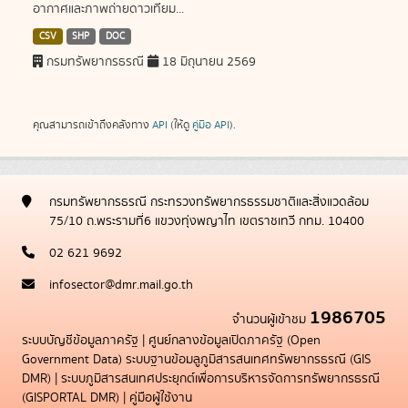
อากาศและภาพถ่ายดาวเทียม...
CSV
SHP
DOC
กรมทรัพยากรธรณี
18 มิถุนายน 2569
คุณสามารถเข้าถึงคลังทาง
API
(ให้ดู
คู่มือ API
).
กรมทรัพยากรธรณี กระทรวงทรัพยากรธรรมชาติและสิ่งแวดล้อม
75/10 ถ.พระรามที่6 แขวงทุ่งพญาไท เขตราชเทวี กทม. 10400
02 621 9692
infosector@dmr.mail.go.th
1986705
จำนวนผู้เข้าชม
ระบบบัญชีข้อมูลภาครัฐ
|
ศูนย์กลางข้อมูลเปิดภาครัฐ (Open
Government Data)
ระบบฐานข้อมลูภูมิสารสนเทศทรัพยากรธรณี (GIS
DMR)
|
ระบบภูมิสารสนเทศประยุกต์เพื่อการบริหารจัดการทรัพยากรธรณี
(GISPORTAL DMR)
|
คู่มือผู้ใช้งาน