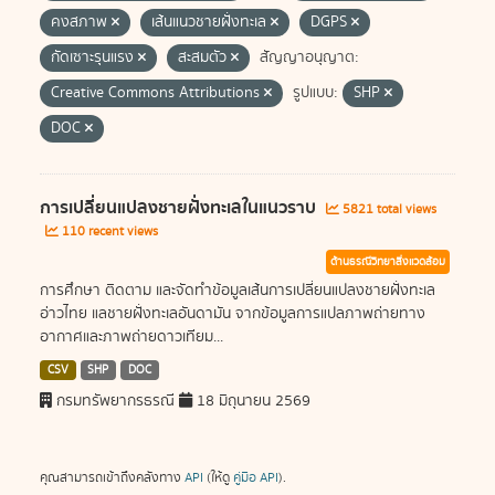
คงสภาพ
เส้นแนวชายฝั่งทะเล
DGPS
กัดเซาะรุนแรง
สะสมตัว
สัญญาอนุญาต:
Creative Commons Attributions
รูปแบบ:
SHP
DOC
การเปลี่ยนแปลงชายฝั่งทะเลในแนวราบ
5821 total views
110 recent views
ด้านธรณีวิทยาสิ่งแวดล้อม
การศึกษา ติดตาม และจัดทำข้อมูลเส้นการเปลี่ยนแปลงชายฝั่งทะเล
อ่าวไทย แลชายฝั่งทะเลอันดามัน จากข้อมูลการแปลภาพถ่ายทาง
อากาศและภาพถ่ายดาวเทียม...
CSV
SHP
DOC
กรมทรัพยากรธรณี
18 มิถุนายน 2569
คุณสามารถเข้าถึงคลังทาง
API
(ให้ดู
คู่มือ API
).