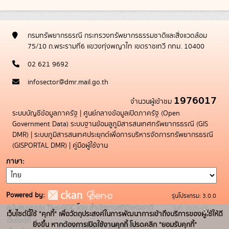
กรมทรัพยากรธรณี กระทรวงทรัพยากรธรรมชาติและสิ่งแวดล้อม
75/10 ถ.พระรามที่6 แขวงทุ่งพญาไท เขตราชเทวี กทม. 10400
02 621 9692
infosector@dmr.mail.go.th
1976017
จำนวนผู้เข้าชม
ระบบบัญชีข้อมูลภาครัฐ
|
ศูนย์กลางข้อมูลเปิดภาครัฐ (Open
Government Data)
ระบบฐานข้อมลูภูมิสารสนเทศทรัพยากรธรณี (GIS
DMR)
|
ระบบภูมิสารสนเทศประยุกต์เพื่อการบริหารจัดการทรัพยากรธรณี
(GISPORTAL DMR)
|
คู่มือผู้ใช้งาน
ภาษา
Powered by:
รุ่นโปรแกรม: 3.0.0
สนับสนุนระบบ Thai-GDC โดย สำนักงานสถิติแห่งชาติ
วันที่: 2025-05-
x
เว็บไซต์นี้ใช้ "คุกกี้" เพื่อวัตถุประสงค์ในการพัฒนาการเข้าถึงบริการของผู้ใช้ให้ดี
เว็บไซต์ที่
19
ยิ่งขึ้น หากต้องการเปิดใช้งานคุกกี้ โปรดคลิก "ยอมรับคุกกี้"
ระบบบัญชีข้อมูลภาครัฐ