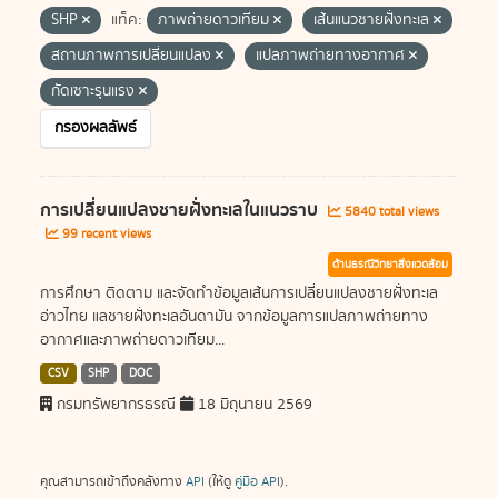
SHP
แท็ค:
ภาพถ่ายดาวเทียม
เส้นแนวชายฝั่งทะเล
สถานภาพการเปลี่ยนแปลง
แปลภาพถ่ายทางอากาศ
กัดเซาะรุนแรง
กรองผลลัพธ์
การเปลี่ยนแปลงชายฝั่งทะเลในแนวราบ
5840 total views
99 recent views
ด้านธรณีวิทยาสิ่งแวดล้อม
การศึกษา ติดตาม และจัดทำข้อมูลเส้นการเปลี่ยนแปลงชายฝั่งทะเล
อ่าวไทย แลชายฝั่งทะเลอันดามัน จากข้อมูลการแปลภาพถ่ายทาง
อากาศและภาพถ่ายดาวเทียม...
CSV
SHP
DOC
กรมทรัพยากรธรณี
18 มิถุนายน 2569
คุณสามารถเข้าถึงคลังทาง
API
(ให้ดู
คู่มือ API
).