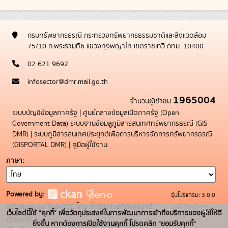
กรมทรัพยากรธรณี กระทรวงทรัพยากรธรรมชาติและสิ่งแวดล้อม
75/10 ถ.พระรามที่6 แขวงทุ่งพญาไท เขตราชเทวี กทม. 10400
02 621 9692
infosector@dmr.mail.go.th
1965004
จำนวนผู้เข้าชม
ระบบบัญชีข้อมูลภาครัฐ
|
ศูนย์กลางข้อมูลเปิดภาครัฐ (Open
Government Data)
ระบบฐานข้อมลูภูมิสารสนเทศทรัพยากรธรณี (GIS
DMR)
|
ระบบภูมิสารสนเทศประยุกต์เพื่อการบริหารจัดการทรัพยากรธรณี
(GISPORTAL DMR)
|
คู่มือผู้ใช้งาน
ภาษา
Powered by:
รุ่นโปรแกรม: 3.0.0
สนับสนุนระบบ Thai-GDC โดย สำนักงานสถิติแห่งชาติ
วันที่: 2025-05-
x
เว็บไซต์นี้ใช้ "คุกกี้" เพื่อวัตถุประสงค์ในการพัฒนาการเข้าถึงบริการของผู้ใช้ให้ดี
เว็บไซต์ที่
19
ยิ่งขึ้น หากต้องการเปิดใช้งานคุกกี้ โปรดคลิก "ยอมรับคุกกี้"
ระบบบัญชีข้อมูลภาครัฐ