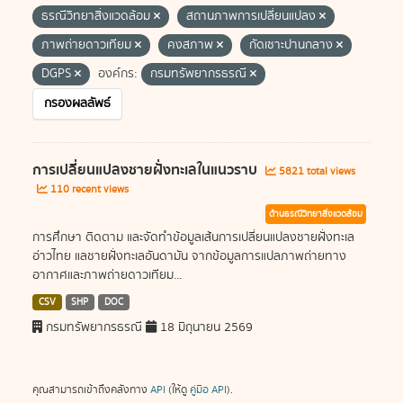
ธรณีวิทยาสิ่งแวดล้อม
สถานภาพการเปลี่ยนแปลง
ภาพถ่ายดาวเทียม
คงสภาพ
กัดเซาะปานกลาง
DGPS
องค์กร:
กรมทรัพยากรธรณี
กรองผลลัพธ์
การเปลี่ยนแปลงชายฝั่งทะเลในแนวราบ
5821 total views
110 recent views
ด้านธรณีวิทยาสิ่งแวดล้อม
การศึกษา ติดตาม และจัดทำข้อมูลเส้นการเปลี่ยนแปลงชายฝั่งทะเล
อ่าวไทย แลชายฝั่งทะเลอันดามัน จากข้อมูลการแปลภาพถ่ายทาง
อากาศและภาพถ่ายดาวเทียม...
CSV
SHP
DOC
กรมทรัพยากรธรณี
18 มิถุนายน 2569
คุณสามารถเข้าถึงคลังทาง
API
(ให้ดู
คู่มือ API
).