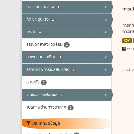
กัดเซาะปานกลาง
x
1
การเป
กัดเซาะรุนแรง
x
1
การศึก
ดาวเทีย
คงสภาพ
x
1
CSV
ธรณีวิทยาสิ่งแวดล้อม
1
กรม
ภาพถ่ายดาวเทียม
x
1
สถานภาพการเปลี่ยนแปลง
x
คุณสาม
1
สะสมตัว
1
เส้นแนวชายฝั่งทะเล
x
1
แปลภาพถ่ายทางอากาศ
1
ประเภทชุดข้อมูล