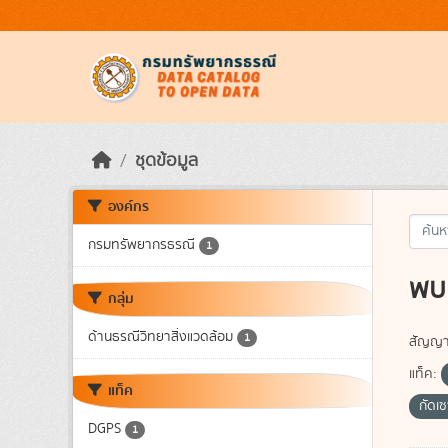
Skip to main content
ชุดข้อมูล
องค์กร
กรมทรัพยากรธรณี
1
พบ 
กลุ่ม
ด้านธรณีวิทยาสิ่งแวดล้อม
1
สัญญา
แท็ค:
แท็ค
กัดเ
DGPS
1