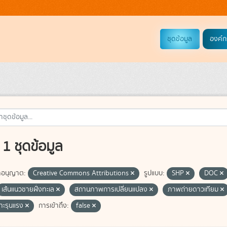
ชุดข้อมูล
องค์ก
1 ชุดข้อมูล
อนุญาต:
Creative Commons Attributions
รูปแบบ:
SHP
DOC
เส้นแนวชายฝั่งทะเล
สถานภาพการเปลี่ยนแปลง
ภาพถ่ายดาวเทียม
ซาะรุนแรง
การเข้าถึง:
false