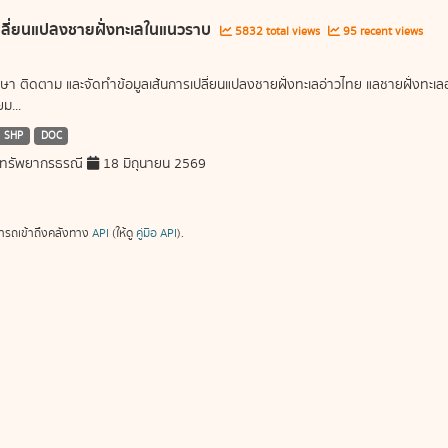
ลี่ยนแปลงชายฝั่งทะเลในแนวราบ
5832 total views
95 recent views
ษา ติดตาม และจัดทำข้อมูลเส้นการเปลี่ยนแปลงชายฝั่งทะเลอ่าวไทย แลชายฝั่งท
ม...
SHP
DOC
ทรัพยากรธรณี
18 มิถุนายน 2569
ารถเข้าถึงคลังทาง
API
(ให้ดู
คู่มือ API
).