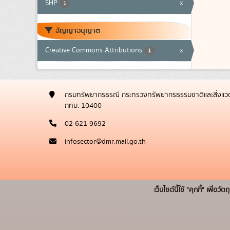
SHP
x
1
สัญญาอนุญาต
Creative Commons Attributions
x
1
กรมทรัพยากรธรณี กระทรวงทรัพยากรธรรมชาติและสิ่งแวด
กทม. 10400
02 621 9692
infosector@dmr.mail.go.th
เว็บไซต์นี้ใช้ "คุกกี้" เพื