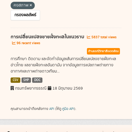
คงสภาพ
กรองผลลัพธ์
การเปลี่ยนแปลงชายฝั่งทะเลในแนวราบ
5837 total views
96 recent views
ด้านธรณีวิทยาสิ่งแวดล้อม
การศึกษา ติดตาม และจัดทำข้อมูลเส้นการเปลี่ยนแปลงชายฝั่งทะเล
อ่าวไทย แลชายฝั่งทะเลอันดามัน จากข้อมูลการแปลภาพถ่ายทาง
อากาศและภาพถ่ายดาวเทียม...
CSV
SHP
DOC
กรมทรัพยากรธรณี
18 มิถุนายน 2569
คุณสามารถเข้าถึงคลังทาง
API
(ให้ดู
คู่มือ API
).