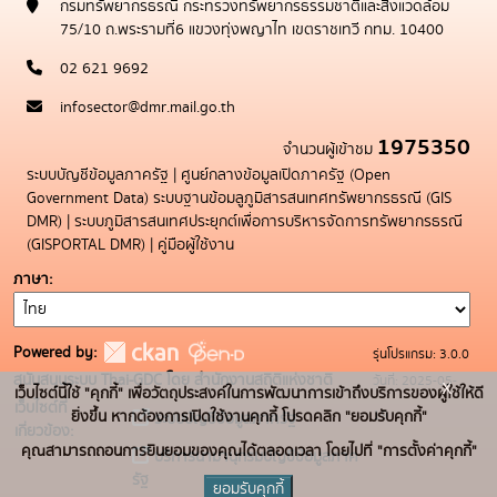
กรมทรัพยากรธรณี กระทรวงทรัพยากรธรรมชาติและสิ่งแวดล้อม
75/10 ถ.พระรามที่6 แขวงทุ่งพญาไท เขตราชเทวี กทม. 10400
02 621 9692
infosector@dmr.mail.go.th
1975350
จำนวนผู้เข้าชม
ระบบบัญชีข้อมูลภาครัฐ
|
ศูนย์กลางข้อมูลเปิดภาครัฐ (Open
Government Data)
ระบบฐานข้อมลูภูมิสารสนเทศทรัพยากรธรณี (GIS
DMR)
|
ระบบภูมิสารสนเทศประยุกต์เพื่อการบริหารจัดการทรัพยากรธรณี
(GISPORTAL DMR)
|
คู่มือผู้ใช้งาน
ภาษา
Powered by:
รุ่นโปรแกรม: 3.0.0
สนับสนุนระบบ Thai-GDC โดย สำนักงานสถิติแห่งชาติ
วันที่: 2025-05-
x
เว็บไซต์นี้ใช้ "คุกกี้" เพื่อวัตถุประสงค์ในการพัฒนาการเข้าถึงบริการของผู้ใช้ให้ดี
เว็บไซต์ที่
19
ยิ่งขึ้น หากต้องการเปิดใช้งานคุกกี้ โปรดคลิก "ยอมรับคุกกี้"
ระบบบัญชีข้อมูลภาครัฐ
เกี่ยวข้อง:
คุณสามารถถอนการยินยอมของคุณได้ตลอดเวลา โดยไปที่ "การตั้งค่าคุกกี้"
บริการนามานุกรมบัญชีข้อมูลภาค
รัฐ
ยอมรับคุกกี้