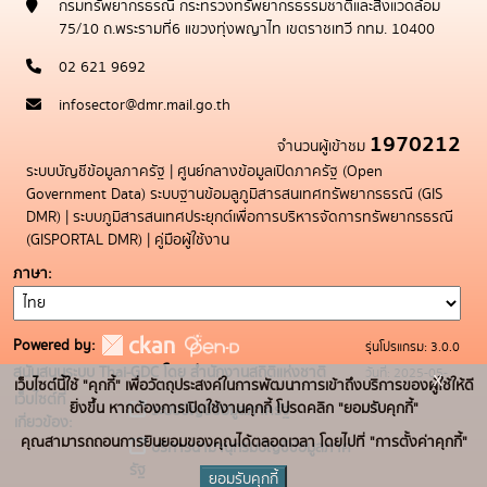
กรมทรัพยากรธรณี กระทรวงทรัพยากรธรรมชาติและสิ่งแวดล้อม
75/10 ถ.พระรามที่6 แขวงทุ่งพญาไท เขตราชเทวี กทม. 10400
02 621 9692
infosector@dmr.mail.go.th
1970212
จำนวนผู้เข้าชม
ระบบบัญชีข้อมูลภาครัฐ
|
ศูนย์กลางข้อมูลเปิดภาครัฐ (Open
Government Data)
ระบบฐานข้อมลูภูมิสารสนเทศทรัพยากรธรณี (GIS
DMR)
|
ระบบภูมิสารสนเทศประยุกต์เพื่อการบริหารจัดการทรัพยากรธรณี
(GISPORTAL DMR)
|
คู่มือผู้ใช้งาน
ภาษา
Powered by:
รุ่นโปรแกรม: 3.0.0
สนับสนุนระบบ Thai-GDC โดย สำนักงานสถิติแห่งชาติ
วันที่: 2025-05-
x
เว็บไซต์นี้ใช้ "คุกกี้" เพื่อวัตถุประสงค์ในการพัฒนาการเข้าถึงบริการของผู้ใช้ให้ดี
เว็บไซต์ที่
19
ยิ่งขึ้น หากต้องการเปิดใช้งานคุกกี้ โปรดคลิก "ยอมรับคุกกี้"
ระบบบัญชีข้อมูลภาครัฐ
เกี่ยวข้อง:
คุณสามารถถอนการยินยอมของคุณได้ตลอดเวลา โดยไปที่ "การตั้งค่าคุกกี้"
บริการนามานุกรมบัญชีข้อมูลภาค
รัฐ
ยอมรับคุกกี้