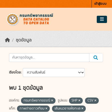
Skip to main content
เข้าสู่ระบบ
ชุดข้อมูล
เรียงโดย
พบ 1 ชุดข้อมูล
องค์กร:
กรมทรัพยากรธรณี
รูปแบบ:
SHP
CSV
แท็ค:
ภาพถ่ายดาวเทียม
เส้นแนวชายฝั่งทะเล