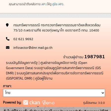
คุณสามารถเข้าถึงคลังทาง
API
(ให้ดู
คู่มือ API
).
กรมทรัพยากรธรณี กระทรวงทรัพยากรธรรมชาติและสิ่งแวดล้อม
75/10 ถ.พระรามที่6 แขวงทุ่งพญาไท เขตราชเทวี กทม. 10400
02 621 9692
infosector@dmr.mail.go.th
1987981
จำนวนผู้เข้าชม
ระบบบัญชีข้อมูลภาครัฐ
|
ศูนย์กลางข้อมูลเปิดภาครัฐ (Open
Government Data)
ระบบฐานข้อมลูภูมิสารสนเทศทรัพยากรธรณี (GIS
DMR)
|
ระบบภูมิสารสนเทศประยุกต์เพื่อการบริหารจัดการทรัพยากรธรณี
(GISPORTAL DMR)
|
คู่มือผู้ใช้งาน
ภาษา
Powered by:
รุ่นโปรแกรม: 3.0.0
สนับสนุนระบบ Thai-GDC โดย สำนักงานสถิติแห่งชาติ
วันที่: 2025-05-
x