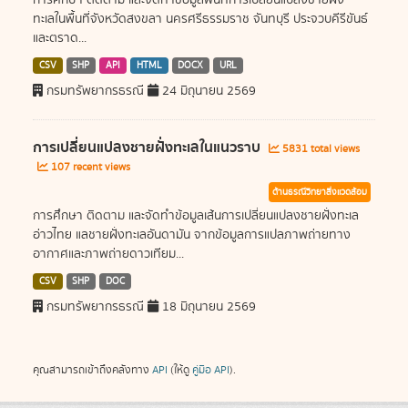
การศึกษา ติดตาม และจัดทำข้อมูลพื้นที่การเปลี่ยนแปลงชายฝั่ง
ทะเลในพื้นที่จังหวัดสงขลา นครศรีธรรมราช จันทบุรี ประจวบคีรีขันธ์
และตราด...
CSV
SHP
API
HTML
DOCX
URL
กรมทรัพยากรธรณี
24 มิถุนายน 2569
การเปลี่ยนแปลงชายฝั่งทะเลในแนวราบ
5831 total views
107 recent views
ด้านธรณีวิทยาสิ่งแวดล้อม
การศึกษา ติดตาม และจัดทำข้อมูลเส้นการเปลี่ยนแปลงชายฝั่งทะเล
อ่าวไทย แลชายฝั่งทะเลอันดามัน จากข้อมูลการแปลภาพถ่ายทาง
อากาศและภาพถ่ายดาวเทียม...
CSV
SHP
DOC
กรมทรัพยากรธรณี
18 มิถุนายน 2569
คุณสามารถเข้าถึงคลังทาง
API
(ให้ดู
คู่มือ API
).