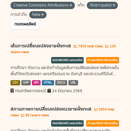
Creative Commons Attributions
แท็ค:
กัดเซาะรุนแรง
การเข้าถึง:
false
กรองผลลัพธ์
เส้นการเปลี่ยนแปลงชายฝั่งทะเล
7505 total views
105
recent views
DASHBOARD (แดชบอร์ด)
ด้านธรณีวิทยาสิ่งแวดล้อม
การศึกษา ติดตาม และจัดทำข้อมูลเส้นการเปลี่ยนแปลงชายฝั่งทะเลใน
พื้นที่จังหวัดสงขลา นครศรีธรรมราช จันทบุรี และประจวบคีรีขันธ์...
CSV
SHP
API
HTML
DOCX
URL
กรมทรัพยากรธรณี
24 มิถุนายน 2569
สถานภาพการเปลี่ยนแปลงแนวชายฝั่งทะเล
5954 total
views
85 recent views
DASHBOARD (แดชบอร์ด)
ด้านธรณีวิทยาสิ่งแวดล้อม