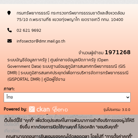
กรมทรัพยากรธรณี กระทรวงทรัพยากรธรรมชาติและสิ่งแวดล้อม
75/10 ถ.พระรามที่6 แขวงทุ่งพญาไท เขตราชเทวี กทม. 10400
02 621 9692
infosector@dmr.mail.go.th
1971268
จำนวนผู้เข้าชม
ระบบบัญชีข้อมูลภาครัฐ
|
ศูนย์กลางข้อมูลเปิดภาครัฐ (Open
Government Data)
ระบบฐานข้อมลูภูมิสารสนเทศทรัพยากรธรณี (GIS
DMR)
|
ระบบภูมิสารสนเทศประยุกต์เพื่อการบริหารจัดการทรัพยากรธรณี
(GISPORTAL DMR)
|
คู่มือผู้ใช้งาน
ภาษา
Powered by:
รุ่นโปรแกรม: 3.0.0
สนับสนุนระบบ Thai-GDC โดย สำนักงานสถิติแห่งชาติ
วันที่: 2025-05-
x
เว็บไซต์นี้ใช้ "คุกกี้" เพื่อวัตถุประสงค์ในการพัฒนาการเข้าถึงบริการของผู้ใช้ให้ดี
เว็บไซต์ที่
19
ยิ่งขึ้น หากต้องการเปิดใช้งานคุกกี้ โปรดคลิก "ยอมรับคุกกี้"
ระบบบัญชีข้อมูลภาครัฐ
เกี่ยวข้อง:
คุณสามารถถอนการยินยอมของคุณได้ตลอดเวลา โดยไปที่ "การตั้งค่าคุกกี้"