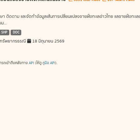
ษา ติดตาม และจัดทำข้อมูลเส้นการเปลี่ยนแปลงชายฝั่งทะเลอ่าวไทย แลชายฝั่งท
ม...
SHP
DOC
ทรัพยากรธรณี
18 มิถุนายน 2569
ารถเข้าถึงคลังทาง
API
(ให้ดู
คู่มือ API
).