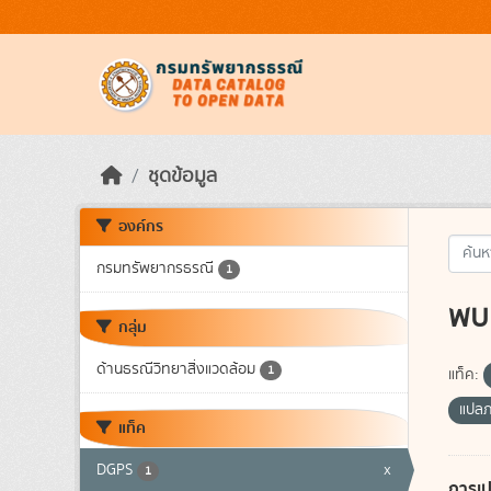
Skip to main content
ชุดข้อมูล
องค์กร
กรมทรัพยากรธรณี
1
พบ 
กลุ่ม
ด้านธรณีวิทยาสิ่งแวดล้อม
1
แท็ค:
แปล
แท็ค
DGPS
x
1
การเป