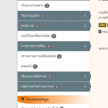
กัดเซาะปานกลาง
1
การศึก
กัดเซาะรุนแรง
x
1
ดาวเทีย
CSV
คงสภาพ
x
1
กรม
ธรณีวิทยาสิ่งแวดล้อม
1
ภาพถ่ายดาวเทียม
x
1
คุณสาม
สถานภาพการเปลี่ยนแปลง
1
สะสมตัว
1
เส้นแนวชายฝั่งทะเล
x
1
แปลภาพถ่ายทางอากาศ
x
1
ประเภทชุดข้อมูล