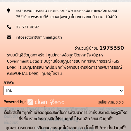
กรมทรัพยากรธรณี กระทรวงทรัพยากรธรรมชาติและสิ่งแวดล้อม
75/10 ถ.พระรามที่6 แขวงทุ่งพญาไท เขตราชเทวี กทม. 10400
02 621 9692
infosector@dmr.mail.go.th
1975350
จำนวนผู้เข้าชม
ระบบบัญชีข้อมูลภาครัฐ
|
ศูนย์กลางข้อมูลเปิดภาครัฐ (Open
Government Data)
ระบบฐานข้อมลูภูมิสารสนเทศทรัพยากรธรณี (GIS
DMR)
|
ระบบภูมิสารสนเทศประยุกต์เพื่อการบริหารจัดการทรัพยากรธรณี
(GISPORTAL DMR)
|
คู่มือผู้ใช้งาน
ภาษา
Powered by:
รุ่นโปรแกรม: 3.0.0
สนับสนุนระบบ Thai-GDC โดย สำนักงานสถิติแห่งชาติ
วันที่: 2025-05-
x
เว็บไซต์นี้ใช้ "คุกกี้" เพื่อวัตถุประสงค์ในการพัฒนาการเข้าถึงบริการของผู้ใช้ให้ดี
เว็บไซต์ที่
19
ยิ่งขึ้น หากต้องการเปิดใช้งานคุกกี้ โปรดคลิก "ยอมรับคุกกี้"
ระบบบัญชีข้อมูลภาครัฐ
เกี่ยวข้อง:
คุณสามารถถอนการยินยอมของคุณได้ตลอดเวลา โดยไปที่ "การตั้งค่าคุกกี้"
บริการนามานุกรมบัญชีข้อมูลภาค