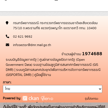
กรมทรัพยากรธรณี กระทรวงทรัพยากรธรรมชาติและสิ่งแวดล้อม
75/10 ถ.พระรามที่6 แขวงทุ่งพญาไท เขตราชเทวี กทม. 10400
02 621 9692
infosector@dmr.mail.go.th
1974688
จำนวนผู้เข้าชม
ระบบบัญชีข้อมูลภาครัฐ
|
ศูนย์กลางข้อมูลเปิดภาครัฐ (Open
Government Data)
ระบบฐานข้อมลูภูมิสารสนเทศทรัพยากรธรณี (GIS
DMR)
|
ระบบภูมิสารสนเทศประยุกต์เพื่อการบริหารจัดการทรัพยากรธรณี
(GISPORTAL DMR)
|
คู่มือผู้ใช้งาน
ภาษา
Powered by:
รุ่นโปรแกรม:
3.0.0
สนับสนุนระบบ Thai-GDC โดย สำนักงานสถิติแห่งชาติ
x
เว็บไซต์นี้ใช้ "คุกกี้" เพื่อวัตถุประสงค์ในการพัฒนาการเข้าถึงบริการของผู้ใช้ให้ดี