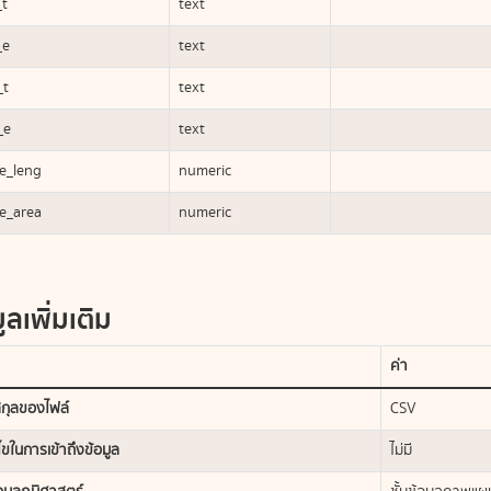
_t
text
_e
text
_t
text
_e
text
e_leng
numeric
e_area
numeric
ูลเพิ่มเติม
ค่า
กุลของไฟล์
CSV
นไขในการเข้าถึงข้อมูล
ไม่มี