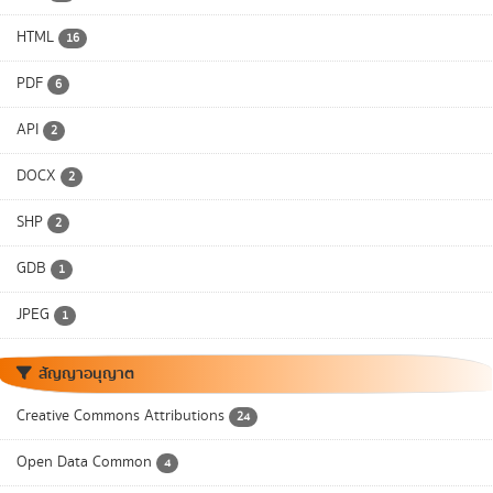
HTML
16
PDF
6
API
2
DOCX
2
SHP
2
GDB
1
JPEG
1
สัญญาอนุญาต
Creative Commons Attributions
24
Open Data Common
4